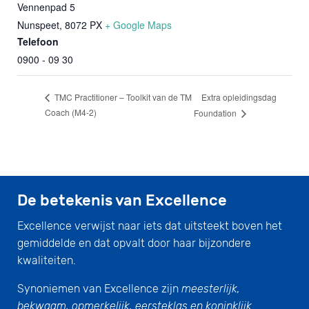
Vennenpad 5
Nunspeet
,
8072 PX
+ Google Maps
Telefoon
0900 - 09 30
Extra opleidingsdag
TMC Practitioner – Toolkit van de TM
Coach (M4-2)
Foundation
De betekenis van Excellence
Excellence verwijst naar iets dat uitsteekt boven het
gemiddelde en dat opvalt door haar bijzondere
kwaliteiten.
Synoniemen van Excellence zijn
meesterlijk,
bekwaam, opmerkelijk, eersteklas en koninklijk.