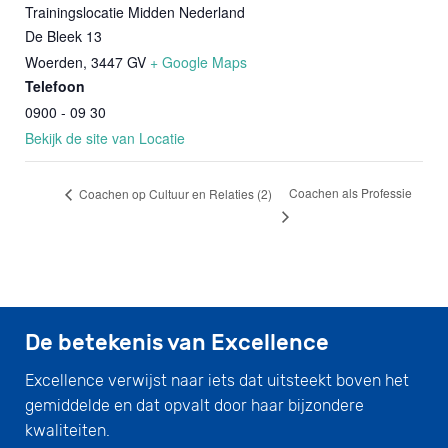
Trainingslocatie Midden Nederland
De Bleek 13
Woerden
,
3447 GV
+ Google Maps
Telefoon
0900 - 09 30
Bekijk de site van Locatie
Coachen als Professie
Coachen op Cultuur en Relaties (2)
De betekenis van Excellence
Excellence verwijst naar iets dat uitsteekt boven het
gemiddelde en dat opvalt door haar bijzondere
kwaliteiten.