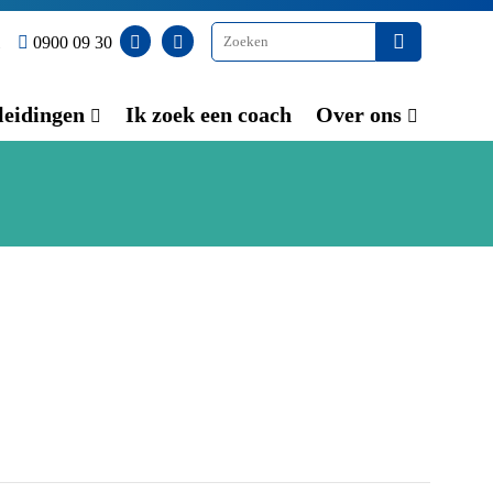
0900 09 30
eidingen
Ik zoek een coach
Over ons