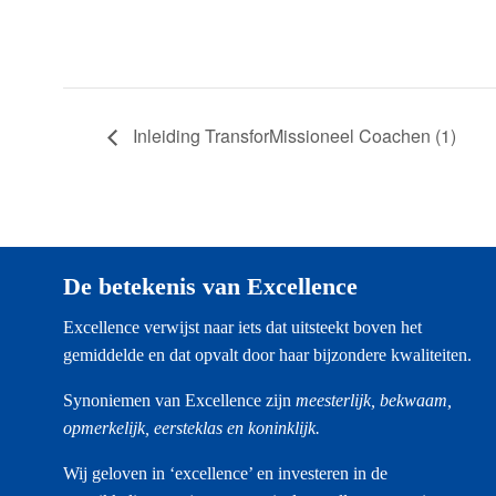
Inleiding TransforMissioneel Coachen (1)
De betekenis van Excellence
Excellence verwijst naar iets dat uitsteekt boven het
gemiddelde en dat opvalt door haar bijzondere kwaliteiten.
Synoniemen van Excellence zijn
meesterlijk, bekwaam,
opmerkelijk, eersteklas en koninklijk.
Wij geloven in ‘excellence’ en investeren in de