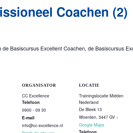
issioneel Coachen (2)
Home
an de Basiscursus Excellent Coachen, de Basiscursus E
ORGANISATOR
LOCATIE
CC Excellence
Trainingslocatie Midden
Telefoon
Nederland
De Bleek 13
0900 - 09 30
Woerden
,
3447 GV
+
E-mail
Google Maps
info@cc-excellence.nl
Telefoon
Bekijk de site van