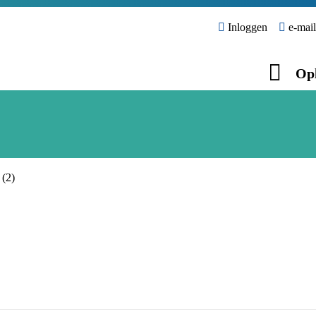
Inloggen
e-mail
Opl
 (2)