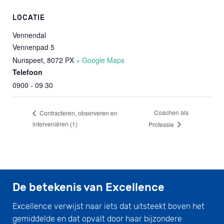
LOCATIE
Vennendal
Vennenpad 5
Nunspeet
,
8072 PX
+ Google Maps
Telefoon
0900 - 09 30
Coachen als
Contracteren, observeren en
interveniëren (1)
Professie
De betekenis van Excellence
Excellence verwijst naar iets dat uitsteekt boven het
gemiddelde en dat opvalt door haar bijzondere