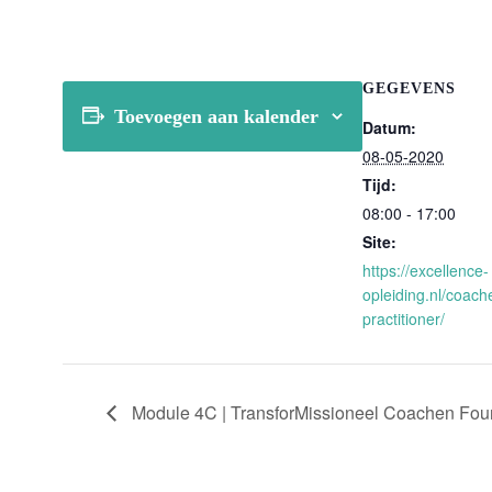
GEGEVENS
Toevoegen aan kalender
Datum:
08-05-2020
Tijd:
08:00 - 17:00
Site:
https://excellence-
opleiding.nl/coach
practitioner/
Module 4C | TransforMissioneel Coachen Foun