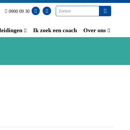
0900 09 30
eidingen
Ik zoek een coach
Over ons