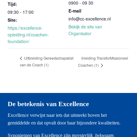
0900 - 09 30
Tijd:
E-mail
09:30 - 17:00
info@cc-excellence.nl
Site:
Bekijk de site van
https://excellence-
Organisator
opleiding.nl/coachen-
foundation/
Inleiding TransforMissioneel
Uitbreiding Gereedschapskist
van de Coach (1)
Coachen (1)
De betekenis van Excellence
Excellence verwijst naar iets dat uitsteekt boven het
gemiddelde en dat opvalt door haar bijzondere kwaliteiten.
Synoniemen van Excellence zijn
meesterlijk, bekwaam,