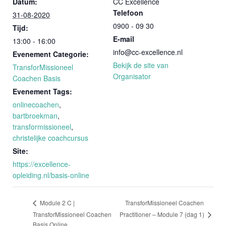
Datum:
CC Excellence
Telefoon
31-08-2020
0900 - 09 30
Tijd:
E-mail
13:00 - 16:00
info@cc-excellence.nl
Evenement Categorie:
Bekijk de site van
TransforMissioneel
Organisator
Coachen Basis
Evenement Tags:
onlinecoachen
,
bartbroekman
,
transformissioneel
,
christelijke coachcursus
Site:
https://excellence-
opleiding.nl/basis-online
TransforMissioneel Coachen
Module 2 C |
Practitioner – Module 7 (dag 1)
TransforMissioneel Coachen
Basis Online