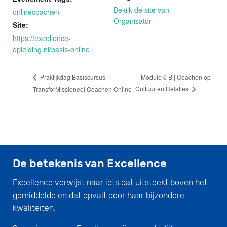
Bekijk de site van
onlinecoachen
Organisator
Site:
https://excellence-
opleiding.nl/basis-online
Module 6 B | Coachen op
Praktijkdag Basiscursus
Cultuur en Relaties
TransforMissioneel Coachen Online
De betekenis van Excellence
Excellence verwijst naar iets dat uitsteekt boven het
gemiddelde en dat opvalt door haar bijzondere
kwaliteiten.