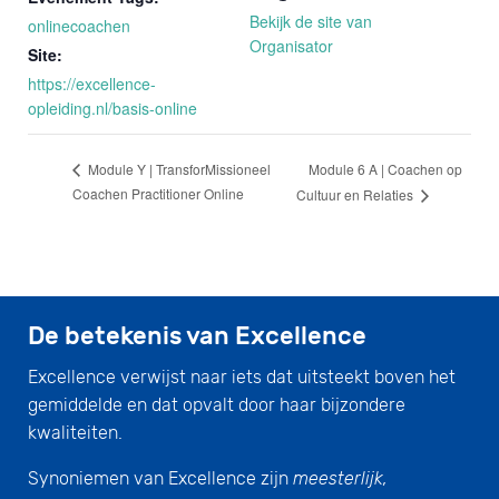
Bekijk de site van
onlinecoachen
Organisator
Site:
https://excellence-
opleiding.nl/basis-online
Module 6 A | Coachen op
Module Y | TransforMissioneel
Coachen Practitioner Online
Cultuur en Relaties
De betekenis van Excellence
Excellence verwijst naar iets dat uitsteekt boven het
gemiddelde en dat opvalt door haar bijzondere
kwaliteiten.
Synoniemen van Excellence zijn
meesterlijk,