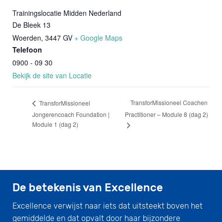
Trainingslocatie Midden Nederland
De Bleek 13
Woerden
,
3447 GV
+ Google Maps
Telefoon
0900 - 09 30
Bekijk de site van Locatie
TransforMissioneel Coachen
TransforMissioneel
Jongerencoach Foundation |
Practitioner – Module 8 (dag 2)
Module 1 (dag 2)
De betekenis van Excellence
Excellence verwijst naar iets dat uitsteekt boven het
gemiddelde en dat opvalt door haar bijzondere