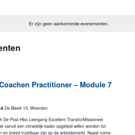
en
atum.
Er zijn geen aankomende evenementen.
Home
enten
Coachen Practitioner – Module 7
and
De Bleek 13, Woerden
h De Post-Hbo Leergang Excellent TransforMissioneel
ie vanuit een christelijk kader opgeleid willen worden tot
h en breed inzetbaar zijn op de arbeidsmarkt. Naast ruime