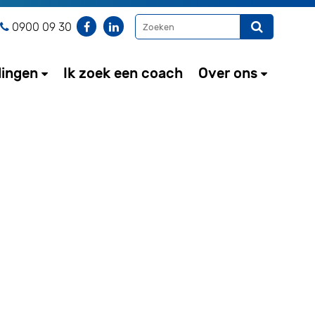
0900 09 30
dingen
Ik zoek een coach
Over ons