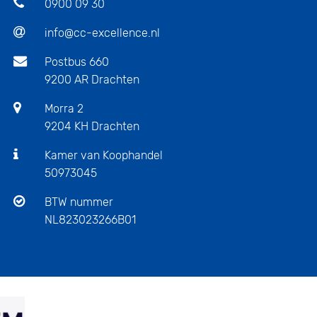
0900 09 30
info@cc-excellence.nl
Postbus 660
9200 AR Drachten
Morra 2
9204 KH Drachten
Kamer van Koophandel
50973045
BTW nummer
NL823023266B01