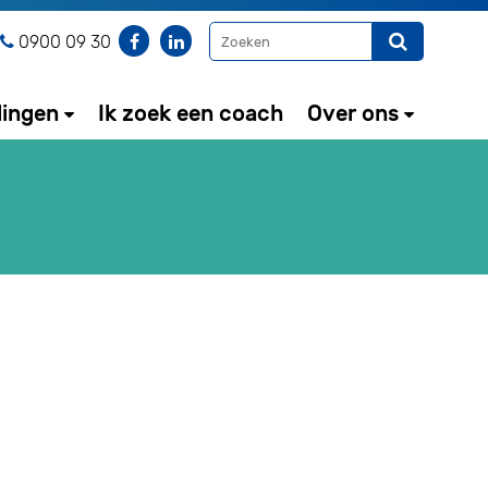
0900 09 30
dingen
Ik zoek een coach
Over ons