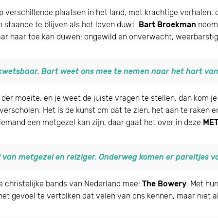
erschillende plaatsen in het land, met krachtige verhalen, 
 staande te blijven als het leven duwt.
Bart Broekman
neemt 
maar naar toe kan duwen: ongewild en onverwacht, weerbarsti
wetsbaar. Bart weet ons mee te nemen naar het hart van
lek der moeite, en je weet de juiste vragen te stellen, dan kom
verscholen. Het is de kunst om dat te zien, het aan te raken en
 iemand een metgezel kan zijn, daar gaat het over in deze
MET
 van metgezel en reiziger. Onderweg komen er pareltjes va
e christelijke bands van Nederland mee:
The Bowery
. Met hu
het gevoel te vertolken dat velen van ons kennen, maar niet a