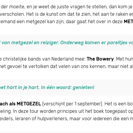
lek der moeite, en je weet de juiste vragen te stellen, dan kom
verscholen. Het is de kunst om dat te zien, het aan te raken en
 iemand een metgezel kan zijn, daar gaat het over in deze
MET
 van metgezel en reiziger. Onderweg komen er pareltjes va
e christelijke bands van Nederland mee:
The Bowery
. Met hu
het gevoel te vertolken dat velen van ons kennen, maar niet a
t hart in je hart. In één woord: genieten!
ach als METGEZEL
(verschijnt per 1 september). Het is een b
ling. In deze tour worden principes uit het boek toegepast op
iders, leraren of hulpverleners, maar voor iedereen die een m