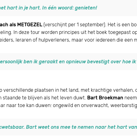
t hart in je hart. In één woord: genieten!
ach als METGEZEL
(verschijnt per 1 september). Het is een b
ling. In deze tour worden principes uit het boek toegepast op
iders, leraren of hulpverleners, maar voor iedereen die een m
persoonlijk ben ik geraakt en opnieuw bevestigt over hoe ik 
erschillende plaatsen in het land, met krachtige verhalen, 
 staande te blijven als het leven duwt.
Bart Broekman
neemt 
maar naar toe kan duwen: ongewild en onverwacht, weerbarsti
wetsbaar. Bart weet ons mee te nemen naar het hart van