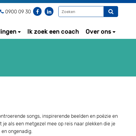
0900 09 30
dingen
Ik zoek een coach
Over ons
ontroerende songs, inspirerende beelden en poëzie en
je als een metgezel mee op reis naar plekken die je
g en ongenadig.