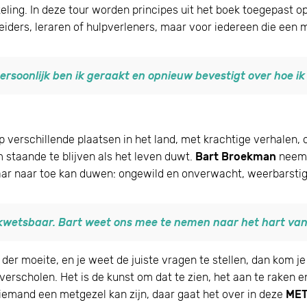
ling. In deze tour worden principes uit het boek toegepast op
iders, leraren of hulpverleners, maar voor iedereen die een m
persoonlijk ben ik geraakt en opnieuw bevestigt over hoe ik 
erschillende plaatsen in het land, met krachtige verhalen, 
 staande te blijven als het leven duwt.
Bart Broekman
neemt 
maar naar toe kan duwen: ongewild en onverwacht, weerbarsti
wetsbaar. Bart weet ons mee te nemen naar het hart van
lek der moeite, en je weet de juiste vragen te stellen, dan kom
verscholen. Het is de kunst om dat te zien, het aan te raken en
 iemand een metgezel kan zijn, daar gaat het over in deze
MET