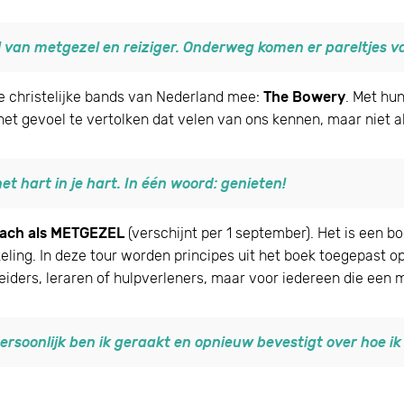
 van metgezel en reiziger. Onderweg komen er pareltjes va
e christelijke bands van Nederland mee:
The Bowery
. Met hu
het gevoel te vertolken dat velen van ons kennen, maar niet a
t hart in je hart. In één woord: genieten!
ach als METGEZEL
(verschijnt per 1 september). Het is een b
ling. In deze tour worden principes uit het boek toegepast op
iders, leraren of hulpverleners, maar voor iedereen die een m
persoonlijk ben ik geraakt en opnieuw bevestigt over hoe ik 