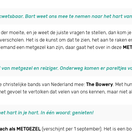
wetsbaar. Bart weet ons mee te nemen naar het hart van
lek der moeite, en je weet de juiste vragen te stellen, dan kom
verscholen. Het is de kunst om dat te zien, het aan te raken en
Home
 iemand een metgezel kan zijn, daar gaat het over in deze
MET
 van metgezel en reiziger. Onderweg komen er pareltjes va
e christelijke bands van Nederland mee:
The Bowery
. Met hu
het gevoel te vertolken dat velen van ons kennen, maar niet a
t hart in je hart. In één woord: genieten!
ach als METGEZEL
(verschijnt per 1 september). Het is een b