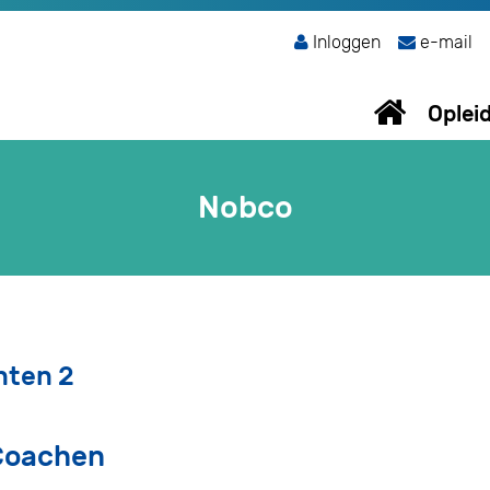
Inloggen
e-mail
Oplei
Nobco
hten 2
 Coachen