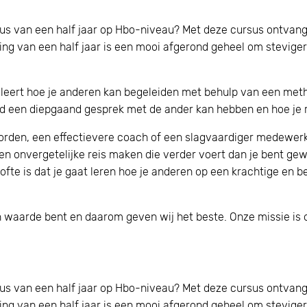
sus van een half jaar op Hbo-niveau? Met deze cursus ontvan
ding van een half jaar is een mooi afgerond geheel om steviger
eert hoe je anderen kan begeleiden met behulp van een metho
ijd een diepgaand gesprek met de ander kan hebben en hoe je r
 worden, een effectievere coach of een slagvaardiger medewer
een onvergetelijke reis maken die verder voert dan je bent g
lofte is dat je gaat leren hoe je anderen op een krachtige en 
van waarde bent en daarom geven wij het beste. Onze missie is
sus van een half jaar op Hbo-niveau? Met deze cursus ontvan
ding van een half jaar is een mooi afgerond geheel om steviger