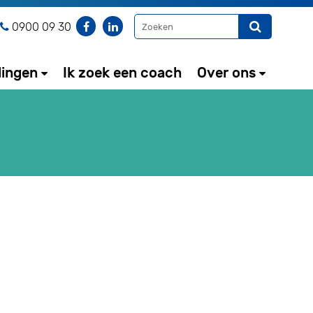
0900 09 30
dingen
Ik zoek een coach
Over ons