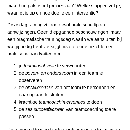
maar hoe pak je het precies aan? Welke stappen zet je,
waar let je op en hoe doe je een interventie?
Deze dagtraining zit boordevol praktische tip en
aanwijzingen. Geen diepgaande beschouwingen, maar
een pragmatische trainingsdag waarin we aansluiten bij
wat jij nodig hebt. Je krijgt inspirerende inzichten en
praktische handvatten om:
je
teamcoachvisie
te verwoorden
de
boven- en onderstroom
in een
team
te
observeren
de
ontwikkelfase
van het
team
te herkennen en
daar op aan te sluiten
krachtige
teamcoachinterventie
s
te doen
de zes
succesfactoren
van
teamcoaching
toe te
passen.
De aangereikte werkbladen, oefeningen en teamtesten