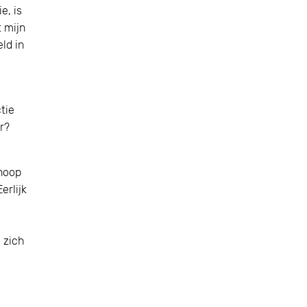
e, is
t mijn
ld in
tie
r?
 hoop
erlijk
e zich