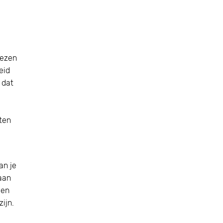
iezen
eid
 dat
ten
an je
gaan
ven
ijn.