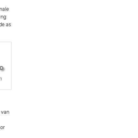
imale
ing
 de as
t van
oor