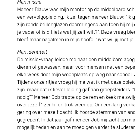
Mijn missie
Meneer Blauw was mijn mentor op de middelbare schoo
een vervolgopleiding. Ik zei tegen meneer Blauw: “Ik 
zijn ronde brillenglazen doordringend aan toen hij mi
je vader of is dit iets wat jij zelf wilt?”. Deze vraag 
bleef maar nagalmen in mijn hoofd: “Wat wil jíj met je 
Mijn identiteit
De missie-vraag leidde me naar een middelbare agogi
dieren of gewassen, maar voor mensen met een beper
elke week door mijn woonplaats op weg naar school. A
Tijdens onze ritjes vroeg hij me wat ik met deze oplei
zijn, maar dat ik liever leiding gaf aan groepsleiders.
nodig”.“ Meneer Job trapte op de rem en keek me zwij
over jezelf”, zei hij en trok weer op. Om een lang ve
gering over mezelf dacht. Ik hoorde stemmen van ande
gegrepen”. In dat jaar gaf meneer Job mij zicht op mi
mogelijkheden en aan te moedigen verder te studeren