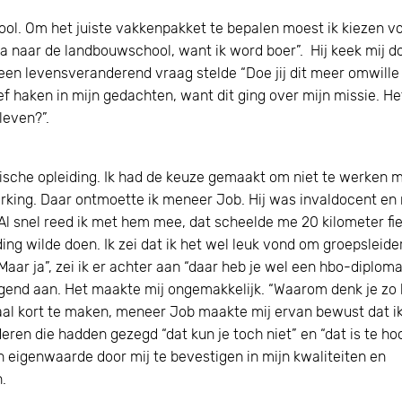
l. Om het juiste vakkenpakket te bepalen moest ik kiezen v
ga naar de landbouwschool, want ik word boer”. Hij keek mij d
j een levensveranderend vraag stelde “Doe jij dit meer omwille
bleef haken in mijn gedachten, want dit ging over mijn missie. He
leven?”.
sche opleiding. Ik had de keuze gemaakt om niet te werken 
king. Daar ontmoette ik meneer Job. Hij was invaldocent en
l snel reed ik met hem mee, dat scheelde me 20 kilometer fie
ding wilde doen. Ik zei dat ik het wel leuk vond om groepsleide
 “Maar ja”, zei ik er achter aan “daar heb je wel een hbo-diplom
gend aan. Het maakte mij ongemakkelijk. “Waarom denk je zo 
rhaal kort te maken, meneer Job maakte mij ervan bewust dat ik
ren die hadden gezegd “dat kun je toch niet” en “dat is te ho
jn eigenwaarde door mij te bevestigen in mijn kwaliteiten en
.