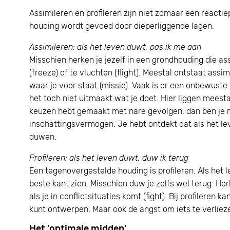
Assimileren en profileren zijn niet zomaar een reactiep
houding wordt gevoed door dieperliggende lagen.
Assimileren: als het leven duwt, pas ik me aan
Misschien herken je jezelf in een grondhouding die ass
(freeze) of te vluchten (flight). Meestal ontstaat assimi
waar je voor staat (missie). Vaak is er een onbewuste
het toch niet uitmaakt wat je doet. Hier liggen meestal
keuzen hebt gemaakt met nare gevolgen, dan ben je mi
inschattingsvermogen. Je hebt ontdekt dat als het lev
duwen.
Profileren: als het leven duwt, duw ik terug
Een tegenovergestelde houding is profileren. Als het l
beste kant zien. Misschien duw je zelfs wel terug. He
als je in conflictsituaties komt (fight). Bij profileren
kunt ontwerpen. Maar ook de angst om iets te verlieze
Het ’optimale midden’