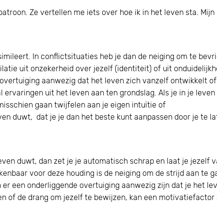
atroon. Ze vertellen me iets over hoe ik in het leven sta. Mijn
imileert. In conflictsituaties heb je dan de neiging om te bevr
latie uit onzekerheid over jezelf (identiteit) of uit onduidelijkh
 overtuiging aanwezig dat het leven zich vanzelf ontwikkelt of
 ervaringen uit het leven aan ten grondslag. Als je in je leven
sschien gaan twijfelen aan je eigen intuïtie of
en duwt, dat je je dan het beste kunt aanpassen door je te la
even duwt, dan zet je je automatisch schrap en laat je jezelf v
rkenbaar voor deze houding is de neiging om de strijd aan te 
 kan er een onderliggende overtuiging aanwezig zijn dat je het le
n of de drang om jezelf te bewijzen, kan een motivatiefactor z