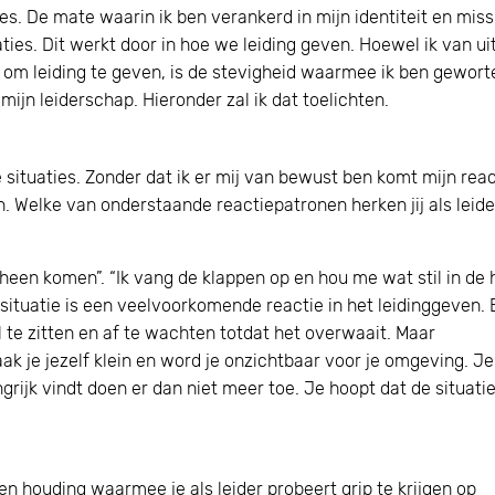
s. De mate waarin ik ben verankerd in mijn identiteit en missi
ties. Dit werkt door in hoe we leiding geven. Hoewel ik van ui
 om leiding te geven, is de stevigheid waarmee ik ben geworte
mijn leiderschap. Hieronder zal ik dat toelichten.
e situaties. Zonder dat ik er mij van bewust ben komt mijn reac
en. Welke van onderstaande reactiepatronen herken jij als leide
e heen komen”. “Ik vang de klappen op en hou me wat stil in de
situatie is een veelvoorkomende reactie in het leidinggeven. E
 te zitten en af te wachten totdat het overwaait. Maar
aak je jezelf klein en word je onzichtbaar voor je omgeving. Je
elangrijk vindt doen er dan niet meer toe. Je hoopt dat de situati
en houding waarmee je als leider probeert grip te krijgen op