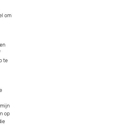
tel om
zen
f
p te
e
 mijn
en op
die