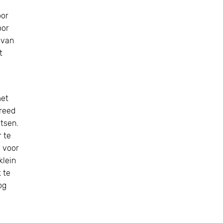
oor
oor
 van
t
met
 reed
tsen.
r te
a voor
klein
 te
og