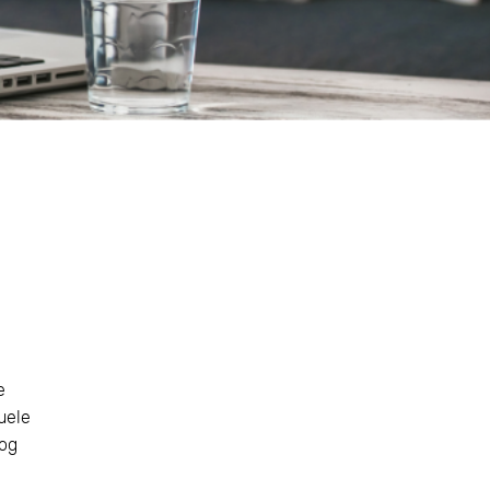
e
uele
nog