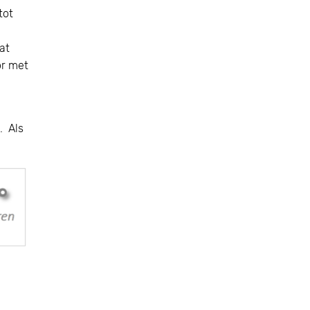
tot
at
or met
. Als