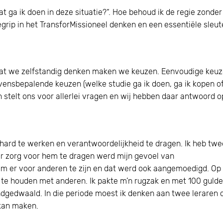
t ga ik doen in deze situatie?“. Hoe behoud ik de regie zonder
egrip in het TransforMissioneel denken en een essentiële sleu
dat we zelfstandig denken maken we keuzen. Eenvoudige keu
levensbepalende keuzen (welke studie ga ik doen, ga ik kopen o
en stelt ons voor allerlei vragen en wij hebben daar antwoord o
d hard te werken en verantwoordelijkheid te dragen. Ik heb twe
oor zorg voor hem te dragen werd mijn gevoel van
 om er voor anderen te zijn en dat werd ook aangemoedigd. Op
 te houden met anderen. Ik pakte m’n rugzak en met 100 guld
ndgedwaald. In die periode moest ik denken aan twee leraren 
 kan maken.