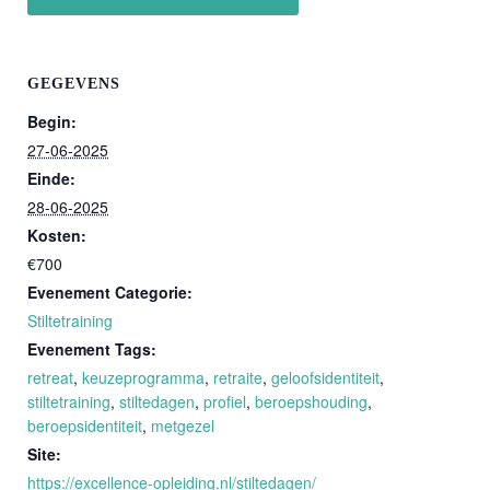
GEGEVENS
Begin:
27-06-2025
Einde:
28-06-2025
Kosten:
€700
Evenement Categorie:
Stiltetraining
Evenement Tags:
retreat
,
keuzeprogramma
,
retraite
,
geloofsidentiteit
,
stiltetraining
,
stiltedagen
,
profiel
,
beroepshouding
,
beroepsidentiteit
,
metgezel
Site:
https://excellence-opleiding.nl/stiltedagen/