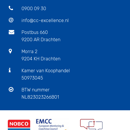
0900 09 30
info@cc-excellence.nl
Postbus 660
9200 AR Drachten
Morra 2
9204 KH Drachten
Kamer van Koophandel
50973045
BTW nummer
NL823023266B01