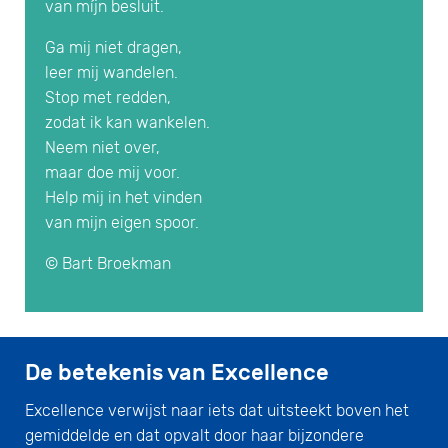
van míjn besluit.
Ga mij niet dragen,
leer mij wandelen.
Stop met redden,
zodat ik kan wankelen.
Neem niet over,
maar doe mij voor.
Help mij in het vinden
van mijn eigen spoor.
© Bart Broekman
De betekenis van Excellence
Excellence verwijst naar iets dat uitsteekt boven het
gemiddelde en dat opvalt door haar bijzondere