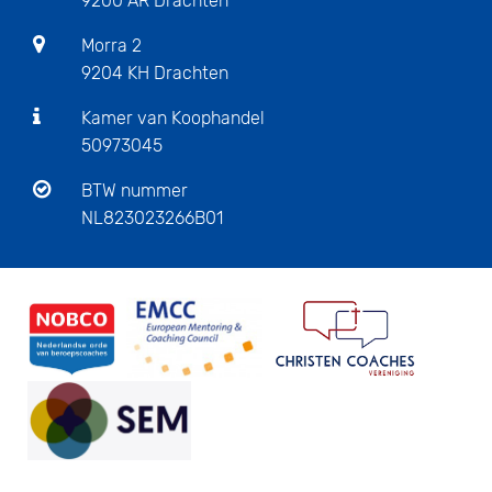
9200 AR Drachten
Morra 2
9204 KH Drachten
Kamer van Koophandel
50973045
BTW nummer
NL823023266B01