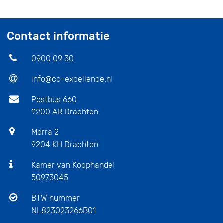
Contact informatie
0900 09 30
info@cc-excellence.nl
Postbus 660
9200 AR Drachten
Morra 2
9204 KH Drachten
Kamer van Koophandel
50973045
BTW nummer
NL823023266B01