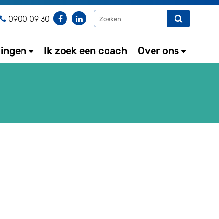
0900 09 30
dingen
Ik zoek een coach
Over ons