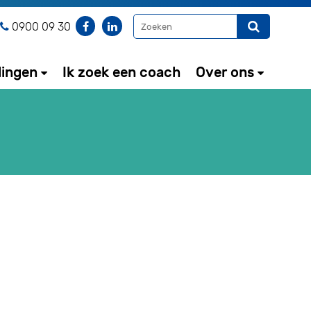
0900 09 30
dingen
Ik zoek een coach
Over ons