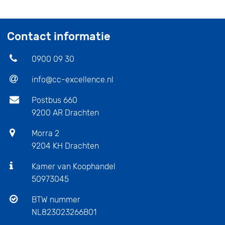
Contact informatie
0900 09 30
info@cc-excellence.nl
Postbus 660
9200 AR Drachten
Morra 2
9204 KH Drachten
Kamer van Koophandel
50973045
BTW nummer
NL823023266B01