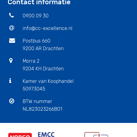
Contact informatie
0900 09 30
info@cc-excellence.nl
Postbus 660
9200 AR Drachten
Morra 2
9204 KH Drachten
Kamer van Koophandel
50973045
BTW nummer
NL823023266B01