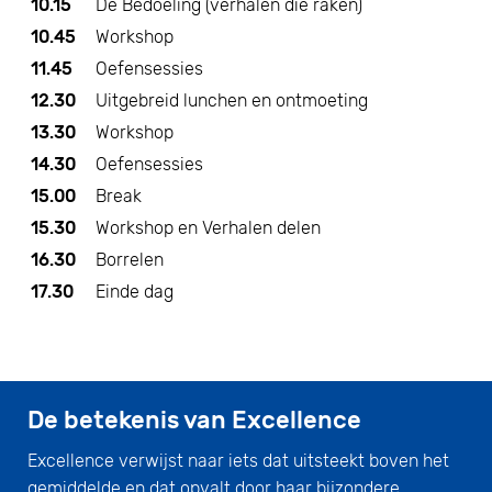
10.15
De Bedoeling (verhalen die raken)
10.45
Workshop
11.45
Oefensessies
12.30
Uitgebreid lunchen en ontmoeting
13.30
Workshop
14.30
Oefensessies
15.00
Break
15.30
Workshop en Verhalen delen
16.30
Borrelen
17.30
Einde dag
De betekenis van Excellence
Excellence verwijst naar iets dat uitsteekt boven het
gemiddelde en dat opvalt door haar bijzondere