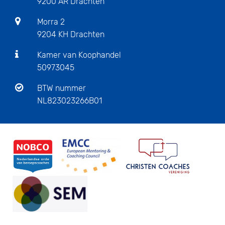
9200 AR Drachten
Morra 2
9204 KH Drachten
Kamer van Koophandel
50973045
BTW nummer
NL823023266B01