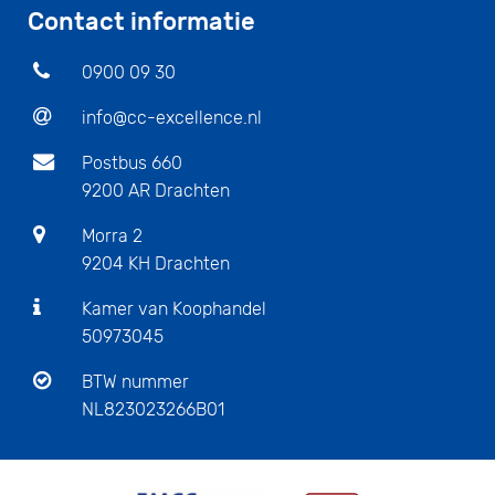
Contact informatie
0900 09 30
info@cc-excellence.nl
Postbus 660
9200 AR Drachten
Morra 2
9204 KH Drachten
Kamer van Koophandel
50973045
BTW nummer
NL823023266B01