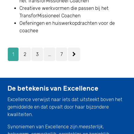
het TransforMissioneel Coachen
Creatieve werkvormen die passen bij het
TransforMissioneel Coachen
Oefeningen en huiswerkopdrachten voor de
coachee
1
2
3
…
7
De betekenis van Excellence
Excellence verwijst naar iets dat uitsteekt boven het
gemiddelde en dat opvalt door haar bijzondere
kwaliteiten.
Synoniemen van Excellence zijn
meesterlijk,