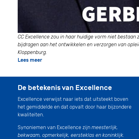
CC Excellence zou in haar huidige vorm niet bestaan 
bijdragen aan het ontwikkelen en verzorgen van opl
Kloppenburg.
Lees meer
De betekenis van Excellence
Excellence verwijst naar iets dat uitsteekt boven
het gemiddelde en dat opvalt door haar bijzondere
kwaliteiten.
Synoniemen van Excellence zijn
meesterlijk,
bekwaam, opmerkelijk, eersteklas en koninklijk.