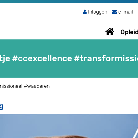
Inloggen
e-mail
Oplei
tje #ccexcellence #transformiss
rmissioneel #waaderen
g