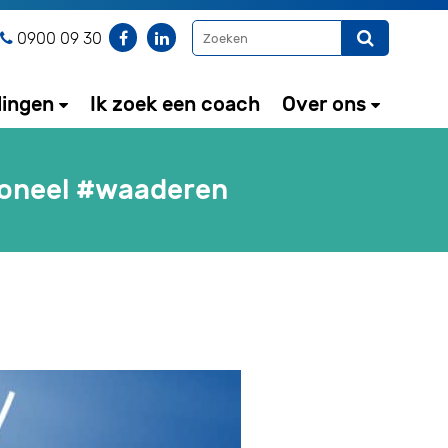
0900 09 30
dingen
Ik zoek een coach
Over ons
ioneel #waaderen