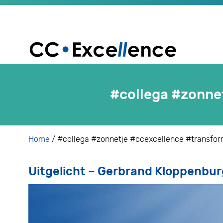
#collega #zonne
Home
/
#collega #zonnetje #ccexcellence #transfo
Uitgelicht – Gerbrand Kloppenbur